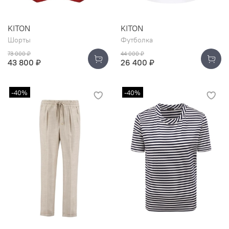
KITON
KITON
Шорты
Футболка
73 000 ₽
44 000 ₽
43 800 ₽
26 400 ₽
-40%
-40%