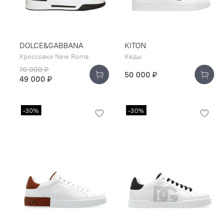
DOLCE&GABBANA
KITON
Кроссовки New Roma
Кеды
70 000 ₽
50 000 ₽
49 000 ₽
-30%
-30%