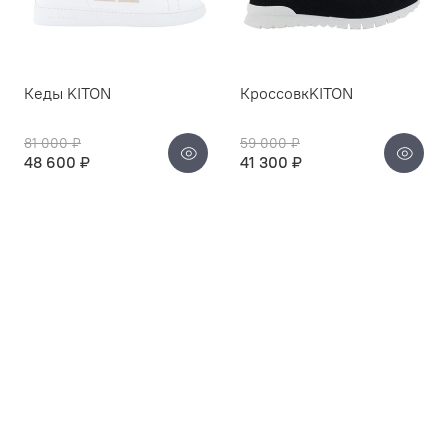
Кеды KITON
КроссовкKITON
81 000 ₽
59 000 ₽
48 600 ₽
41 300 ₽