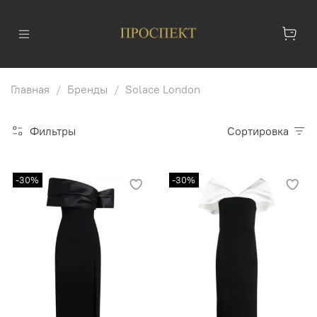
Главная
Бренды
Solace London
Фильтры
Сортировка
-30%
-30%